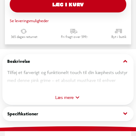
LÆG I KURV
Se leveringsmuligheder
365 dages returret
Fri fragt over 599,-
Byt i butik
keyboard_arrow_down
Beskrivelse
Tilføj et farverigt og funktionelt touch til din kæphests udstyr
med denne pink grime – et absolut musthave til enhver
kæphesterytter!
Læs mere
Grimen er lavet i slidstærk nylon, som sikrer lang holdbarhed
og et flot udseende, selv ved daglig leg og brug. For ekstra
keyboard_arrow_down
Specifikationer
komfort er både næse- og nakkerem foret med blødt fleece,
så din kæphest får en behagelig pasform hele dagen.