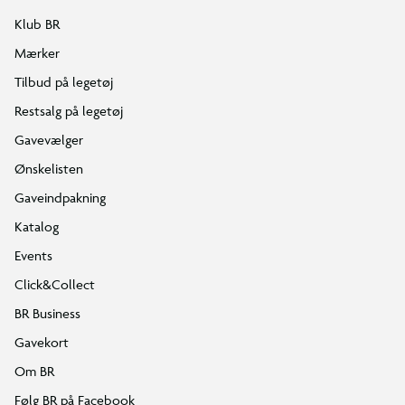
Klub BR
Mærker
Tilbud på legetøj
Restsalg på legetøj
Gavevælger
Ønskelisten
Gaveindpakning
Katalog
Events
Click&Collect
BR Business
Gavekort
Om BR
Følg BR på Facebook