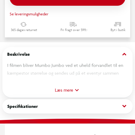
Se leveringsmuligheder
365 dages returret
Fri fragt over 599,-
Byt i butik
keyboard_arrow_down
Beskrivelse
I filmen bliver Mumbo Jumbo ved et uheld forvandlet til en
kæmpestor størrelse og sendes ud på et eventyr sammen
med sine venner for at finde heksen Baba Yaga og vende
tilbage til sin oprindelige form. Bamsen symboliserer ikke bare
Læs mere
Mumbo’s udseende, men også hans mod, hans rejse og hans
indre vækst – selv når han er blevet kæmpestor.
keyboard_arrow_down
Specifikationer