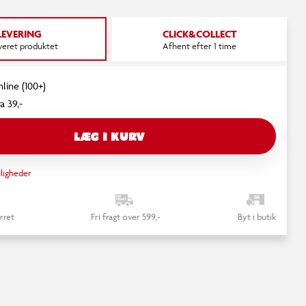
LEVERING
CLICK&COLLECT
everet produktet
Afhent efter 1 time
nline (100+)
a 39,-
LÆG I KURV
ligheder
rret
Fri fragt over 599,-
Byt i butik