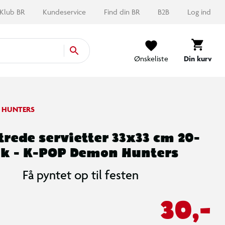
Klub BR
Kundeservice
Find din BR
B2B
Log ind
Ønskeliste
Din kurv
 HUNTERS
rede servietter 33x33 cm 20-
k - K-POP Demon Hunters
Få pyntet op til festen
30,-