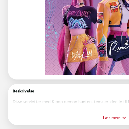
Beskrivelse
Disse servietter med K-pop demon hunters-tema er ideelle til
motiver bringer glæde til små fans af den populære tv-serie. Må
Læs mere