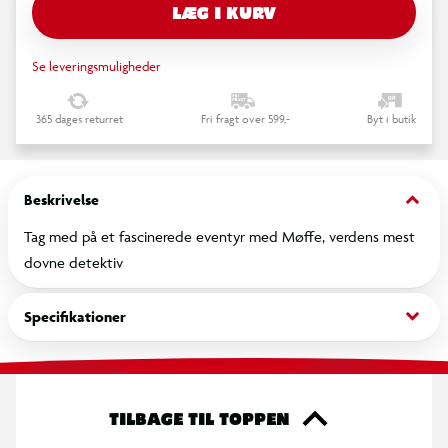
LÆG I KURV
Se leveringsmuligheder
365 dages returret
Fri fragt over 599,-
Byt i butik
keyboard_arrow_down
Beskrivelse
Tag med på et fascinerede eventyr med Møffe, verdens mest
dovne detektiv
keyboard_arrow_down
Specifikationer
TILBAGE TIL TOPPEN