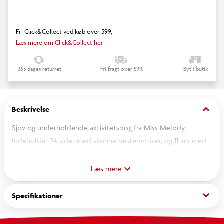
Fri Click&Collect ved køb over 599,-
Læs mere om Click&Collect her
365 dages returret
Fri fragt over 599,-
Byt i butik
keyboard_arrow_down
Beskrivelse
Sjov og underholdende aktivitetsbog fra Miss Melody.
Indeholder 24 sider med skønne hestemotiver, og 11 ark med
stickers, som du kan placere hvor du vil, og dermed designe
dine egne hestemotiver.
Læs mere
keyboard_arrow_down
Specifikationer