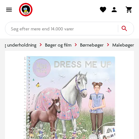
mere end 14.000 varer
l og underholdning
Bøger og film
Børnebøger
Malebøger