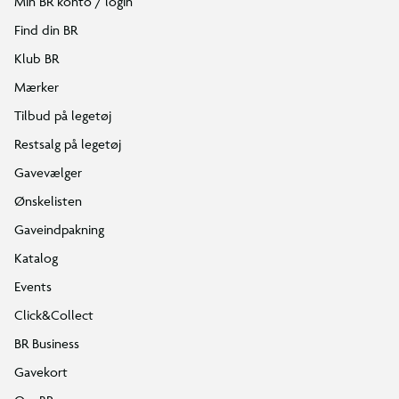
Min BR konto / login
Find din BR
Klub BR
Mærker
Tilbud på legetøj
Restsalg på legetøj
Gavevælger
Ønskelisten
Gaveindpakning
Katalog
Events
Click&Collect
BR Business
Gavekort