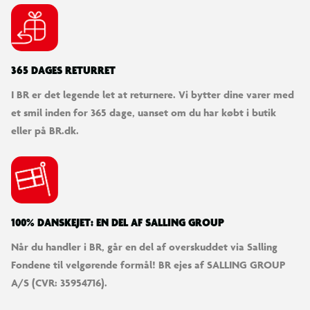
365 DAGES RETURRET
I BR er det legende let at returnere. Vi bytter dine varer med
et smil inden for 365 dage, uanset om du har købt i butik
eller på BR.dk.
100% DANSKEJET: EN DEL AF SALLING GROUP
Når du handler i BR, går en del af overskuddet via Salling
Fondene til velgørende formål! BR ejes af SALLING GROUP
A/S (CVR: 35954716).