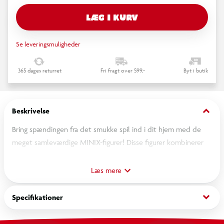
LÆG I KURV
Se leveringsmuligheder
365 dages returret
Fri fragt over 599,-
Byt i butik
keyboard_arrow_down
Beskrivelse
Bring spændingen fra det smukke spil ind i dit hjem med de
meget samleværdige MINIX-figurer! Disse figurer kombinerer
hyper stiliserede karikaturer med enestående opmærksomhed
for detaljer og fanger perfekt essensen af fodboldens største
Læs mere
stjerner.
Ikonisk design: Med Lamine Yamal er denne figur en moderne
keyboard_arrow_down
Specifikationer
kunstnerisk hyldest til en af de største spillere i
fodboldhistorien.