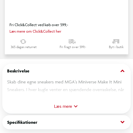
Fri Click&Collect ved køb over 599,-
Læs mere om Click&Collect her
365 dages returret
Fri fragt over 599,-
Byt i butik
keyboard_arrow_down
Beskrivelse
Skab dine egne sneakers med MGA's Miniverse Make It Mini
Sneakers. I hver kugle venter en spændende overraskelse, når
du skal unboxe dine yndlingssneakers i miniudgave. Skab dine
egne minier med rigtige funktioner, og når du er færdig, kan du
Læs mere
forvandle kapslen til et flot udstillingsdisplay, hvor du kan vise
dine kreationer frem. Hver pakke indeholder unikke ting, som
keyboard_arrow_down
Specifikationer
du kan skabe dine egne minisneakers ud af. Fra 8 år.