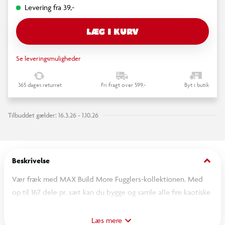
Levering fra 39,-
LÆG I KURV
Se leveringsmuligheder
365 dages returret
Fri fragt over 599,-
Byt i butik
Tilbuddet gælder: 16.3.26 - 1.10.26
keyboard_arrow_down
Beskrivelse
Vær fræk med MAX Build More Fugglers-kollektionen. Med
op til 167 dele pr. sæt kan du bygge og samle alle fire kaotiske
figurer – Fearsome Bat, Mr Buttons, Oogah Boogah og
Squidge. Usædvanlige, uforglemmelige og helt samlerobjekter.
Læs mere