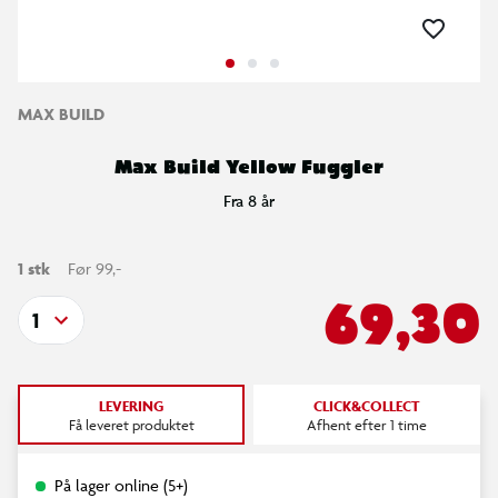
MAX BUILD
Max Build Yellow Fuggler
Fra 8 år
1 stk
Før 99,-
69,30
1
LEVERING
CLICK&COLLECT
Få leveret produktet
Afhent efter 1 time
På lager online (5+)