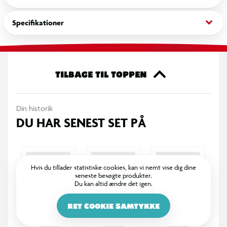
Disse sæt er perfekte til byggere og samlere fra 8 år og
opefter og kombinerer usædvanlige figurer med en
keyboard_arrow_down
Specifikationer
tilfredsstillende byggeoplevelse.
TILBAGE TIL TOPPEN
Din historik
DU HAR SENEST SET PÅ
Hvis du tillader statistiske cookies, kan vi nemt vise dig dine
seneste besøgte produkter.
Du kan altid ændre det igen.
RET COOKIE SAMTYKKE