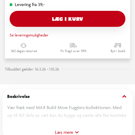
Levering fra 39,-
LÆG I KURV
Se leveringsmuligheder
365 dages returret
Fri fragt over 599,-
Byt i butik
Tilbuddet gælder: 16.3.26 - 1.10.26
keyboard_arrow_down
Beskrivelse
Vær fræk med MAX Build More Fugglers-kollektionen. Med
op til 167 dele pr. sæt kan du bygge og samle alle fire kaotiske
figurer – Fearsome Bat, Mr Buttons, Oogah Boogah og
Squidge. Usædvanlige, uforglemmelige og helt samlerobjekter.
Læs mere