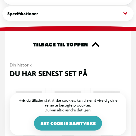
Disse sæt er perfekte til byggere og samlere fra 8 år og
opefter og kombinerer usædvanlige figurer med en
keyboard_arrow_down
Specifikationer
tilfredsstillende byggeoplevelse.
TILBAGE TIL TOPPEN
Din historik
DU HAR SENEST SET PÅ
Hvis du tillader statistiske cookies, kan vi nemt vise dig dine
seneste besøgte produkter.
Du kan altid ændre det igen.
RET COOKIE SAMTYKKE