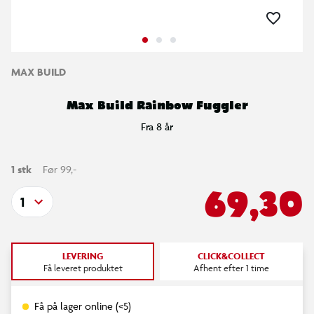
MAX BUILD
Max Build Rainbow Fuggler
Fra 8 år
1 stk
Før 99,-
69,30
1
LEVERING
CLICK&COLLECT
Få leveret produktet
Afhent efter 1 time
Få på lager online (<5)