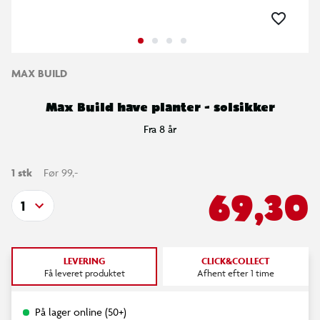
MAX BUILD
Max Build have planter - solsikker
Fra 8 år
1 stk
Før 99,-
69,30
1
LEVERING
CLICK&COLLECT
Få leveret produktet
Afhent efter 1 time
På lager online (50+)