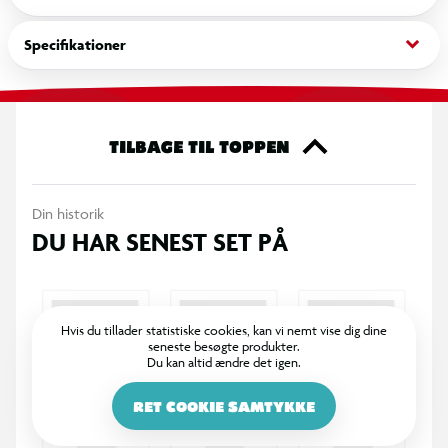
samle på. Dyrk din havesamling i dag!
keyboard_arrow_down
Specifikationer
TILBAGE TIL TOPPEN
Din historik
DU HAR SENEST SET PÅ
Hvis du tillader statistiske cookies, kan vi nemt vise dig dine
seneste besøgte produkter.
Du kan altid ændre det igen.
RET COOKIE SAMTYKKE