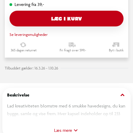
Levering fra 39,-
LÆG I KURV
Se leveringsmuligheder
365 dages returret
Fri fragt over 599,-
Byt i butik
Tilbuddet gælder: 16.3.26 - 1.10.26
keyboard_arrow_down
Beskrivelse
Lad kreativiteten blomstre med 6 smukke havedesigns, du kan
bygge, samle og vise frem. Hver kapsel indeholder op til 233
stk., så du kan bygge smukke plantedesigns, herunder et
plantestativ, en potte og en plante. 6 forskellige planter at
Læs mere