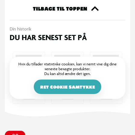
kreativ sjæl noget, der inspirerer til leg og kunst – en perfekt
TILBAGE TIL TOPPEN
måde at udtrykke sig på, samtidig med at det er sjovt og nemt
at skifte motiv. Lad fantasien blomstre og skab dine egne
Din historik
mesterværker på disse charmerende magnetiske malerplader.
DU HAR SENEST SET PÅ
Pakken består af 4 stk.
Hvis du tillader statistiske cookies, kan vi nemt vise dig dine
seneste besøgte produkter.
Du kan altid ændre det igen.
RET COOKIE SAMTYKKE