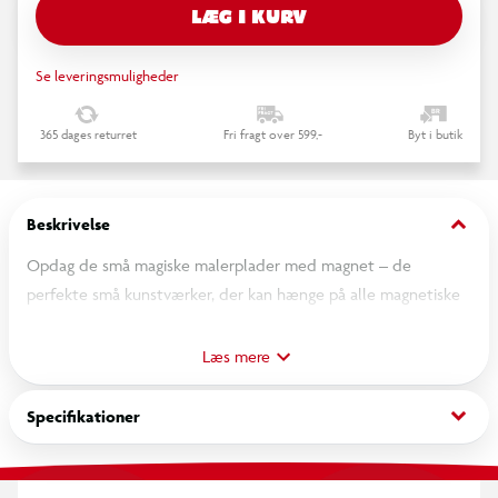
LÆG I KURV
Se leveringsmuligheder
365 dages returret
Fri fragt over 599,-
Byt i butik
keyboard_arrow_down
Beskrivelse
Opdag de små magiske malerplader med magnet – de
perfekte små kunstværker, der kan hænge på alle magnetiske
overflader! Disse sjove og kreative plader er ideelle til børn,
der elsker at tegne, male eller lave små kunstprojekter. Med
Læs mere
den stærke magnet kan du nemt hænge dem på køleskabet,
whiteboardet eller andre magnetiske overflader, så dine
keyboard_arrow_down
Specifikationer
kunstværker altid er lige ved hånden.
De små malerplader er ikke kun sjove at bruge, men også
fantastiske som personlige gaver til venner og familie. Giv en