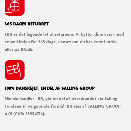
365 DAGES RETURRET
I BR er det legende let at returnere. Vi bytter dine varer med
et smil inden for 365 dage, uanset om du har købt i butik
eller på BR.dk.
100% DANSKEJET: EN DEL AF SALLING GROUP
Når du handler i BR, går en del af overskuddet via Salling
Fondene til velgørende formål! BR ejes af SALLING GROUP
A/S (CVR: 35954716).