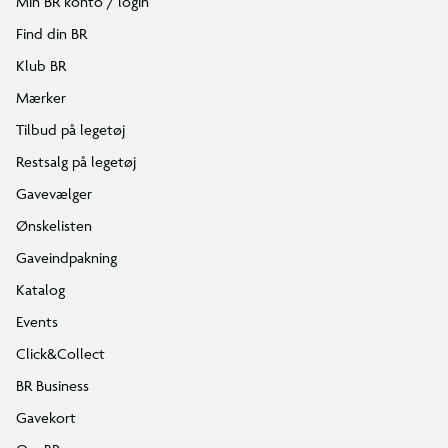
Min BR konto / login
Find din BR
Klub BR
Mærker
Tilbud på legetøj
Restsalg på legetøj
Gavevælger
Ønskelisten
Gaveindpakning
Katalog
Events
Click&Collect
BR Business
Gavekort