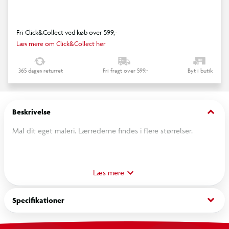
Fri Click&Collect ved køb over 599,-
Læs mere om Click&Collect her
365 dages returret
Fri fragt over 599,-
Byt i butik
keyboard_arrow_down
Beskrivelse
Mal dit eget maleri. Lærrederne findes i flere størrelser.
Vælg et eller flere lærreder i den størrelse, som passer hjem
til dig.
Læs mere
18 mm dyb
keyboard_arrow_down
Specifikationer
100 % bomuld