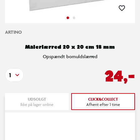
ARTINO
Malerlærred 20 x 20 cm 18 mm
Opspændt bomuldslærred
24,-
1
UDSOLGT
CLICK&COLLECT
Ikke på lager online
Afhent efter 1 time