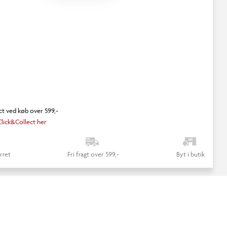
ct ved køb over 599,-
lick&Collect her
rret
Fri fragt over 599,-
Byt i butik