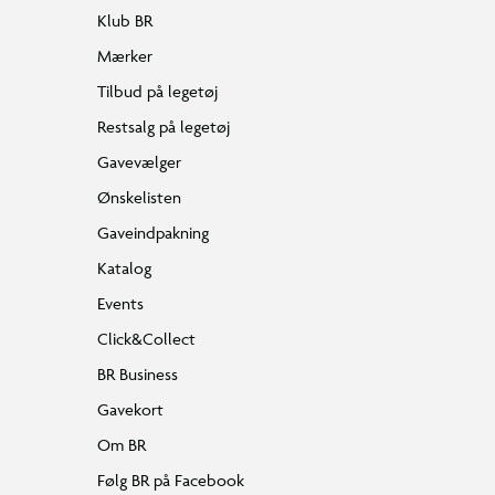
Klub BR
Mærker
Tilbud på legetøj
Restsalg på legetøj
Gavevælger
Ønskelisten
Gaveindpakning
Katalog
Events
Click&Collect
BR Business
Gavekort
Om BR
Følg BR på Facebook