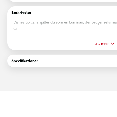
Beskrivelse
I Disney Lorcana spiller du som en Luminari, der bruger seks mag
live.
Kortspillene indeholder et sæt kort, der er sammensat af Disne
begyndere, der endnu ikke er fortrolige med at sammensætte de
Læs mere
spillere, der ønsker at prøve spillet med et afbalanceret korts
kortspil. Produktsprog: Engelsk
Specifikationer