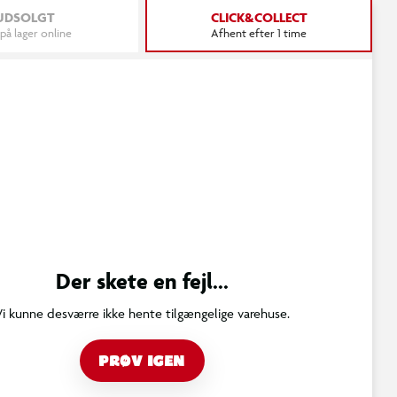
UDSOLGT
CLICK&COLLECT
 på lager online
Afhent efter 1 time
Der skete en fejl...
Vi kunne desværre ikke hente tilgængelige varehuse.
PRØV IGEN