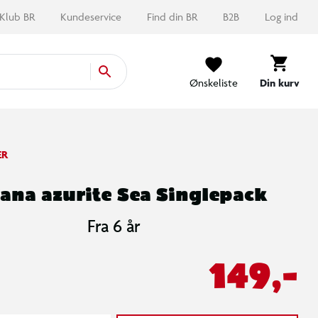
Klub BR
Kundeservice
Find din BR
B2B
Log ind
Ønskeliste
Din kurv
ER
cana azurite Sea Singlepack
Fra 6 år
149,-