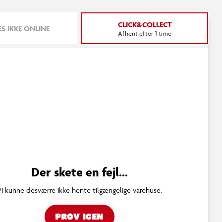
CLICK&COLLECT
S IKKE ONLINE
Afhent efter 1 time
Der skete en fejl...
Vi kunne desværre ikke hente tilgængelige varehuse.
PRØV IGEN