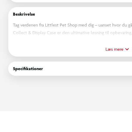
Beskrivelse
Tag verdenen fra Littlest Pet Shop med dig – uanset hvor du gå
Collect & Display Case er den ultimative løsning til opbevaring, 
Designet som Littlest Pet Shop’s søde panda-maskot, åbner den
udstillingshylder samt en udfoldelig legemåtte, så dine kæled
Læs mere
Inde i kufferten finder du 1 eksklusivt vippe-kæledyr – den hel
Specifikationer
Shop!
Du får også et samlekort, der viser kæledyrets personlighed, s
Fyld kufferten op med din voksende samling – der er plads til 
Uanset om du udstiller dine kæledyr på hylderne, leger med 
at tage med på farten, er denne transportkasse et must-have 
Indhold: