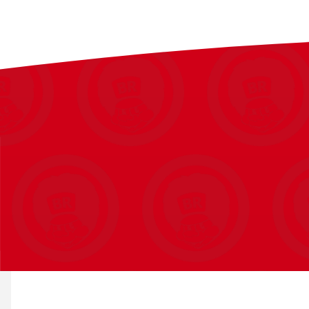
1 x Udstillingskuffert
1 x Kæledyr
1 x Samlekort
Alder: 4+