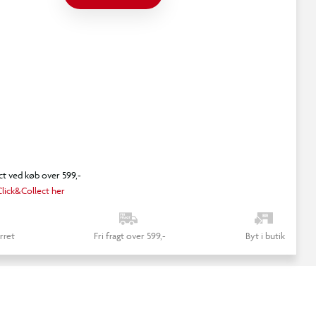
ct ved køb over 599,-
lick&Collect her
rret
Fri fragt over 599,-
Byt i butik