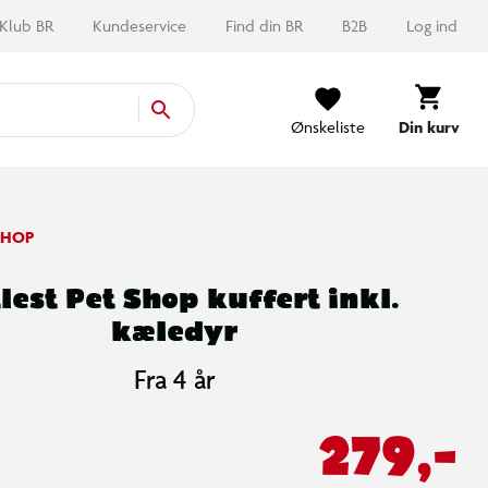
Klub BR
Kundeservice
Find din BR
B2B
Log ind
Ønskeliste
Din kurv
 SHOP
tlest Pet Shop kuffert inkl.
kæledyr
Fra 4 år
279,-