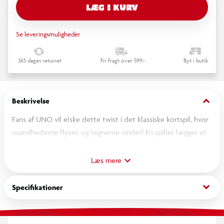
LÆG I KURV
Se leveringsmuligheder
365 dages returret
Fri fragt over 599,-
Byt i butik
keyboard_arrow_down
Beskrivelse
Fans af UNO vil elske dette twist i det klassiske kortspil, hvor
usandhederne flyver, og løgnerne vinder! En spiller lægger et
"Løgnerkort" med billedsiden nedad og siger, hvad det er.
Fortæller spilleren sandheden eller bluffer? Hvis spilleren
Læs mere
bliver udfordret og taget i en løgn, skal spilleren trække et
kort. Men hvis spilleren fortæller sandheden, skal den, der
keyboard_arrow_down
Specifikationer
anklager, trække et kort. Så find pokerfjæset frem, skjul dine
tells, og glem ikke at råbe "UNO", når du har ét kort tilbage!
Fantastisk gave til kortspilsentusiaster fra 7 år. Farver og