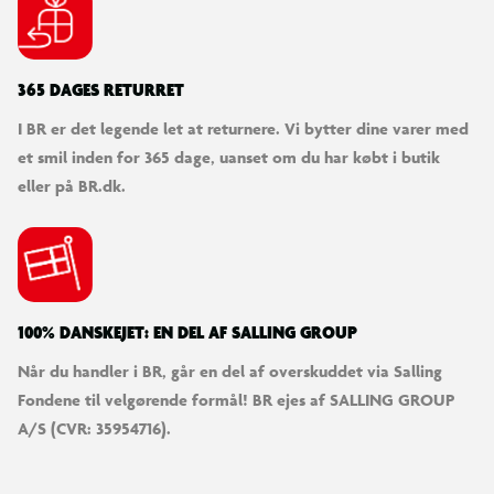
365 DAGES RETURRET
I BR er det legende let at returnere. Vi bytter dine varer med
et smil inden for 365 dage, uanset om du har købt i butik
eller på BR.dk.
100% DANSKEJET: EN DEL AF SALLING GROUP
Når du handler i BR, går en del af overskuddet via Salling
Fondene til velgørende formål! BR ejes af SALLING GROUP
A/S (CVR: 35954716).