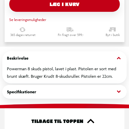
LÆG I KURV
Se leveringsmuligheder
365 dages returret
Fri fragt over 599,-
Byt i butik
keyboard_arrow_down
Beskrivelse
Powerman 8 skuds pistol, lavet i plast. Pistolen er sort med
brunt skæft. Bruger Krudt 8-skudsruller. Pistolen er 22cm.
keyboard_arrow_down
Specifikationer
TILBAGE TIL TOPPEN