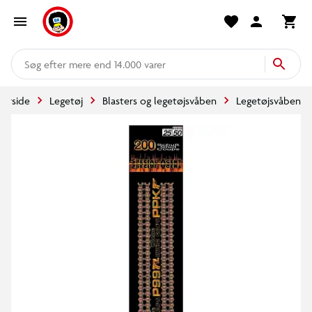
mere end 14.000 varer
Forside
Legetøj
Blasters og legetøjsvåben
Legetøjsvåben