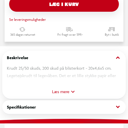
LÆG I KURV
Se leveringsmuligheder
365 dages returret
Fri fragt over 599,-
Byt i butik
keyboard_arrow_down
Beskrivelse
Krudt 25/50 skuds, 200 skud på blisterkort - 20x4,6x5 cm.
Legetøjskrudt til legevåben. Det er et lille stykke papir eller
andet let brændbart materiale fyldt med et fast sprængstof
som Krudt 25/50 skudsruller og 200 skud på blisterkort.
Læs mere
Krudtruller 25/50 skuds refererer til en specifik type af denne
type legetøj. "Rullen" i navnet henviser til den lille cylinder af
keyboard_arrow_down
Specifikationer
krudt, der er indeni hver indpakning. Hvert stykke indeholder
nok krudtsprængstof til at kunne affyre ca. 6-9 mm langt og
producere en knaldlyd ved anslaget.