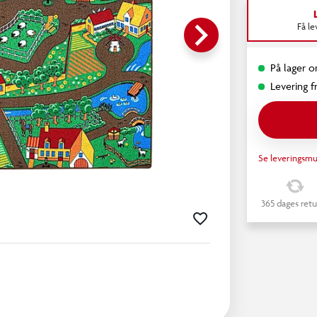
keyboard_arrow_right
Få l
På lager on
Levering fr
Se leveringsmu
365 dages retu