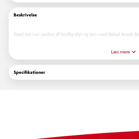
Beskrivelse
Træd ind i en verden af landlig idyl og sjov med Rebel Roads 
detaljerede tæppe bringer den hyggelige bondegårdsstemning ti
forbinder gården med den omkringliggende natur. Perfekt til at i
Læs mere
dyrelyde og livet på landet.
Specifikationer
Med en spændende kombination af marker, stier og gårdbygning
elsker at udforske bondegårdslivet. Det passer perfekt i børn
og legende atmosfære. Overfladen er lavet af polyamid, mens un
tæppet ligger stabilt under leg. Det er nemt at rengøre med en
Giv dit barn en verden af bondegårdseventyr med Rebel Roa
Mål: 140 x 200 cm.