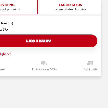
LEVERING
LAGERSTATUS
everet produktet
Se lagerstatus i butikker
line (5+)
a 39,-
LÆG I KURV
ligheder
rret
Fri fragt over 599,-
Byt i butik