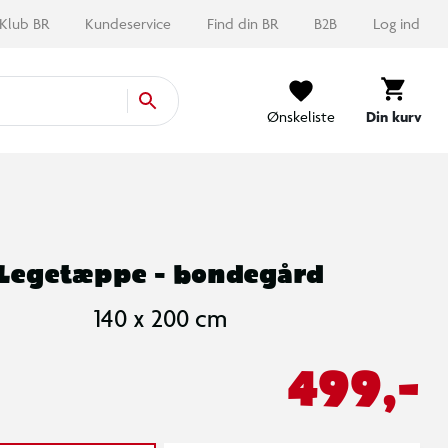
Klub BR
Kundeservice
Find din BR
B2B
Log ind
Ønskeliste
Din kurv
Legetæppe - bondegård
140 x 200 cm
499,-