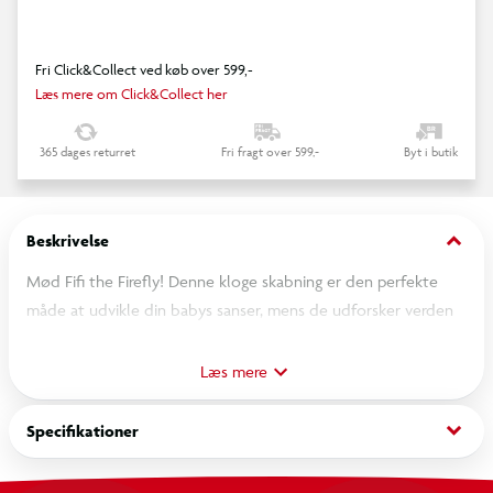
Fri Click&Collect ved køb over 599,-
Læs mere om Click&Collect her
365 dages returret
Fri fragt over 599,-
Byt i butik
keyboard_arrow_down
Beskrivelse
Mød Fifi the Firefly! Denne kloge skabning er den perfekte
måde at udvikle din babys sanser, mens de udforsker verden
omkring dem. Fifi har højkontrastfarver og en blød krop med
flere teksturer og bånd som din baby kan udforske. Det
Læs mere
højkontrasterede design fremmer visuel udvikling, mens de
vokser og lærer om verden omkring dem.
keyboard_arrow_down
Specifikationer
Fifi the Firefly laver interessante knitrende lyde, der