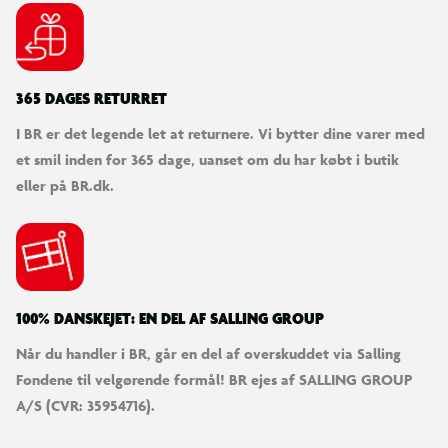
365 DAGES RETURRET
I BR er det legende let at returnere. Vi bytter dine varer med
et smil inden for 365 dage, uanset om du har købt i butik
eller på BR.dk.
100% DANSKEJET: EN DEL AF SALLING GROUP
Når du handler i BR, går en del af overskuddet via Salling
Fondene til velgørende formål! BR ejes af SALLING GROUP
A/S (CVR: 35954716).