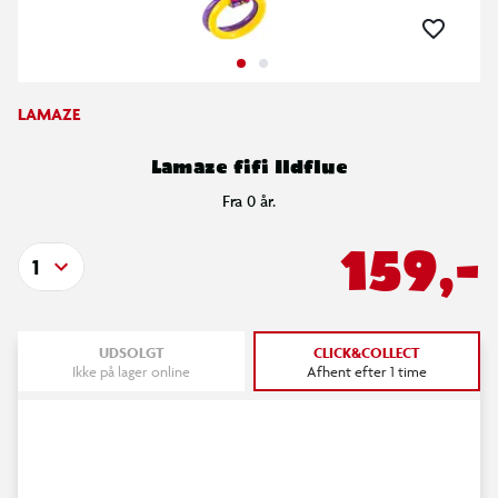
LAMAZE
Lamaze fifi Ildflue
Fra 0 år.
159,-
1
UDSOLGT
CLICK&COLLECT
Ikke på lager online
Afhent efter 1 time