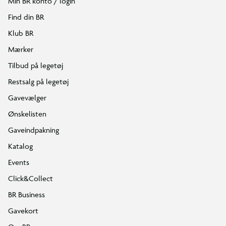
Min BR konto / login
Find din BR
Klub BR
Mærker
Tilbud på legetøj
Restsalg på legetøj
Gavevælger
Ønskelisten
Gaveindpakning
Katalog
Events
Click&Collect
BR Business
Gavekort