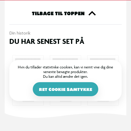
praktiske klips gør det nemt at sætte ham fast på barnevogne
eller pusletasker, så han kan være med på alle dagens eventyr.
TILBAGE TIL TOPPEN
Din historik
DU HAR SENEST SET PÅ
Hvis du tillader statistiske cookies, kan vi nemt vise dig dine
seneste besøgte produkter.
Du kan altid ændre det igen.
RET COOKIE SAMTYKKE