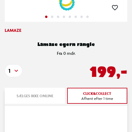
LAMAZE
Lamaze egern rangle
Fra 0 mdr.
199,-
1
CLICK&COLLECT
SÆLGES IKKE ONLINE
Afhent efter 1 time