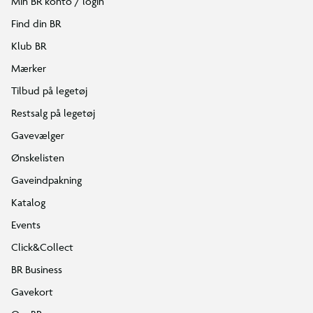
Min BR konto / login
Find din BR
Klub BR
Mærker
Tilbud på legetøj
Restsalg på legetøj
Gavevælger
Ønskelisten
Gaveindpakning
Katalog
Events
Click&Collect
BR Business
Gavekort