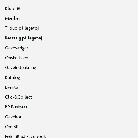
Klub BR
Mærker
Tilbud på legetøj
Restsalg på legetøj
Gavevælger
Ønskelisten
Gaveindpakning
Katalog
Events
Click&Collect
BR Business
Gavekort
Om BR
Følg BR på Facebook