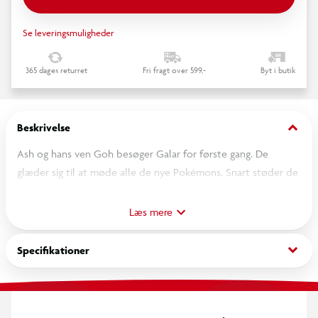
Se leveringsmuligheder
365 dages returret
Fri fragt over 599,-
Byt i butik
keyboard_arrow_down
Beskrivelse
Ash og hans ven Goh besøger Galar for første gang. De
glæder sig til at møde alle de nye Pokémons. Snart støder de
på en mystisk ny Pokemon. Men er det en ven … eller en
fjende?
Læs mere
keyboard_arrow_down
Specifikationer