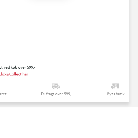
ct ved køb over 599,-
lick&Collect her
rret
Fri fragt over 599,-
Byt i butik