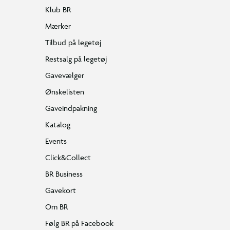
Klub BR
Mærker
Tilbud på legetøj
Restsalg på legetøj
Gavevælger
Ønskelisten
Gaveindpakning
Katalog
Events
Click&Collect
BR Business
Gavekort
Om BR
Følg BR på Facebook