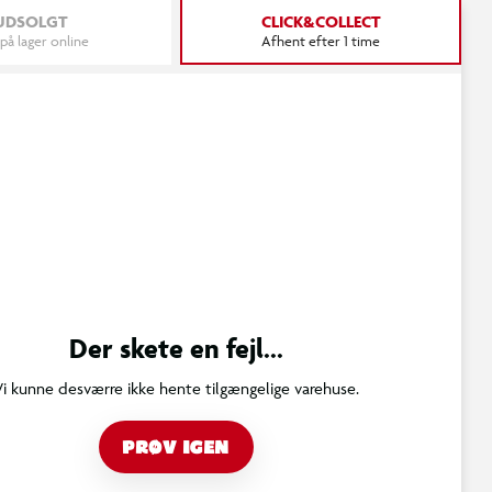
UDSOLGT
CLICK&COLLECT
 på lager online
Afhent efter 1 time
Der skete en fejl...
Vi kunne desværre ikke hente tilgængelige varehuse.
PRØV IGEN