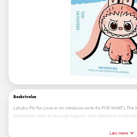
Beskrivelse
Labubu Pin for Love er en miniature-serie fra POP MART’s The M
kombineres med et farverigt bogstav. Hver blind box indeholde
(N–Z), som kan bruges som nøglering, taskepynt eller samlerfig
med kæde/ophæng og leveres i original POP MART blind-box e
Læs mere