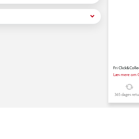
keyboard_arrow_down
Fri Click&Colle
Læs mere om C
365 dages retu