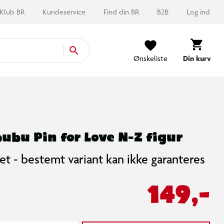
Klub BR
Kundeservice
Find din BR
B2B
Log ind
Ønskeliste
Din kurv
ubu Pin for Love N-Z figur
et - bestemt variant kan ikke garanteres
149,-