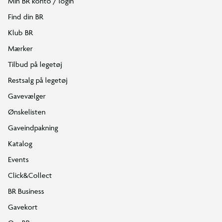
Min BR konto / login
Find din BR
Klub BR
Mærker
Tilbud på legetøj
Restsalg på legetøj
Gavevælger
Ønskelisten
Gaveindpakning
Katalog
Events
Click&Collect
BR Business
Gavekort