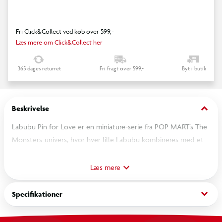
Fri Click&Collect ved køb over 599,-
Læs mere om Click&Collect her
365 dages returret
Fri fragt over 599,-
Byt i butik
keyboard_arrow_down
Beskrivelse
Labubu Pin for Love er en miniature-serie fra POP MART’s The
Monsters-univers, hvor hver lille Labubu kombineres med et
farverigt bogstav. Hver blind box indeholder én tilfældig
Labubu-vedhængsfigur fra serien (A–M), som kan bruges som
Læs mere
nøglering, taskepynt eller samlerfigur. Figuren er udført som
vinyl/plys vedhæng med kæde/ophæng og leveres i original
keyboard_arrow_down
Specifikationer
POP MART blind-box emballage.