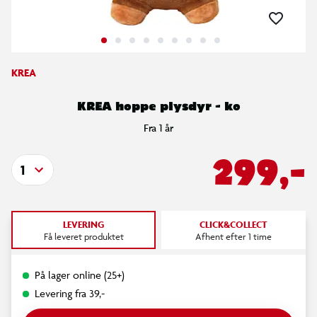
KREA
KREA hoppe plysdyr - ko
Fra 1 år
299,-
1
LEVERING
CLICK&COLLECT
Få leveret produktet
Afhent efter 1 time
På lager online (25+)
Levering fra 39,-