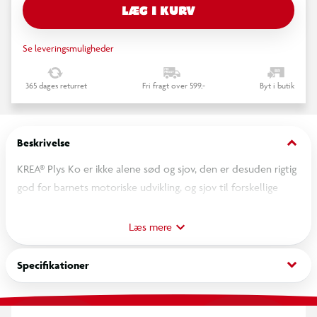
LÆG I KURV
Se leveringsmuligheder
365 dages returret
Fri fragt over 599,-
Byt i butik
keyboard_arrow_down
Beskrivelse
KREA® Plys Ko er ikke alene sød og sjov, den er desuden rigtig
god for barnets motoriske udvikling, og sjov til forskellige
gymnastik lege. En tur på et hoppedyr giver helt sikkert dejligt
røde kinder. Siddehøjde: 28 cm. Pumpe medfølger.
Læs mere
keyboard_arrow_down
Specifikationer