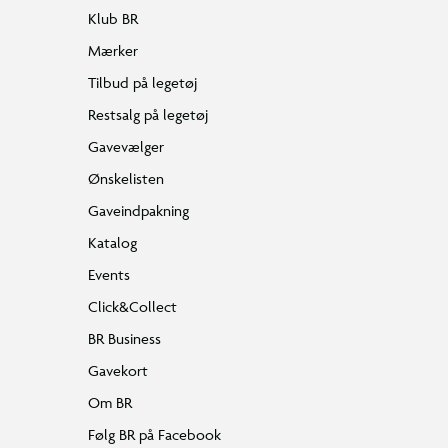
Klub BR
Mærker
Tilbud på legetøj
Restsalg på legetøj
Gavevælger
Ønskelisten
Gaveindpakning
Katalog
Events
Click&Collect
BR Business
Gavekort
Om BR
Følg BR på Facebook