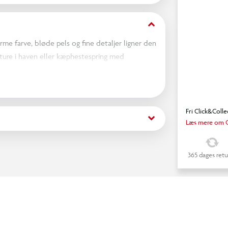
keyboard_arrow_down
me farve, bløde pels og fine detaljer ligner den
ideture i haven eller kæphestespring med
Fri Click&Colle
keyboard_arrow_down
Læs mere om C
365 dages retu