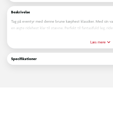
Beskrivelse
Tag på eventyr med denne brune kæphest klassiker. Med sin var
en ægte ridehest klar til stævne. Perfekt til fantasifuld leg, r
vennerne.
Læs mere
Specifikationer