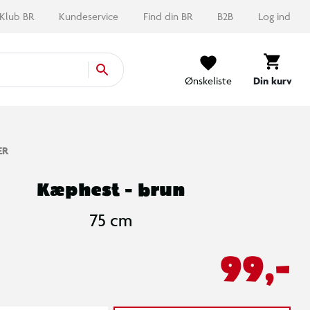
Klub BR
Kundeservice
Find din BR
B2B
Log ind
Ønskeliste
Din kurv
ER
Kæphest - brun
75 cm
99,-