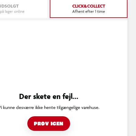
UDSOLGT
CLICK&COLLECT
 på lager online
Afhent efter 1 time
Der skete en fejl...
Vi kunne desværre ikke hente tilgængelige varehuse.
PRØV IGEN