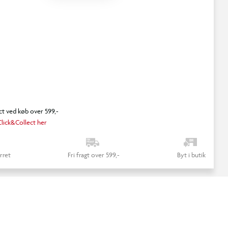
ct ved køb over 599,-
lick&Collect her
rret
Fri fragt over 599,-
Byt i butik