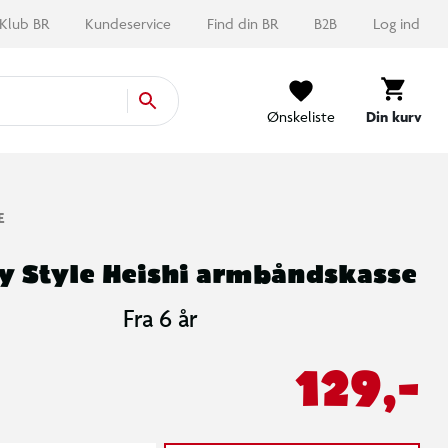
Klub BR
Kundeservice
Find din BR
B2B
Log ind
Ønskeliste
Din kurv
E
y Style Heishi armbåndskasse
Fra 6 år
129,-