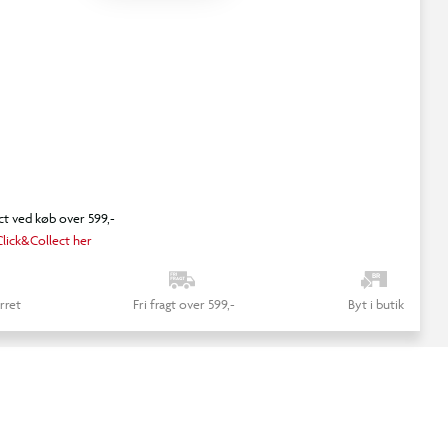
ct ved køb over 599,-
lick&Collect her
rret
Fri fragt over 599,-
Byt i butik