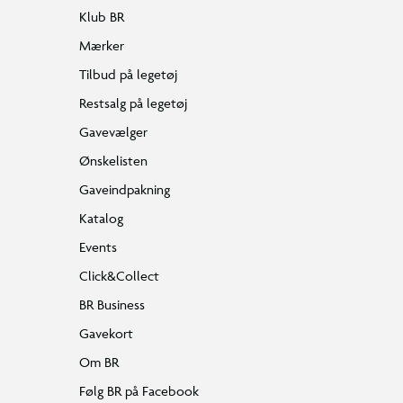
Klub BR
Mærker
Tilbud på legetøj
Restsalg på legetøj
Gavevælger
Ønskelisten
Gaveindpakning
Katalog
Events
Click&Collect
BR Business
Gavekort
Om BR
Følg BR på Facebook