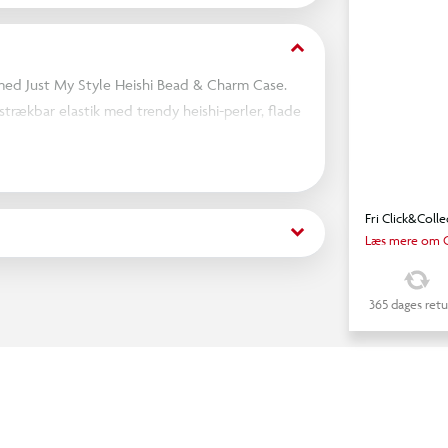
keyboard_arrow_down
ed Just My Style Heishi Bead & Charm Case.
strækbar elastik med trendy heishi-perler, flade
e farveblokke. Letvægtige, vandtætte og super
ve stablet. Lav glatte accessories med farver så
ler, frøperler og emaljecharms i høj kvalitet
opbevaringskasse holder dine perler organiseret
Fri Click&Colle
keyboard_arrow_down
til en pyjamasfest eller hvor end inspirationen
Læs mere om C
365 dages retu