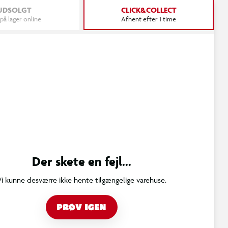
UDSOLGT
CLICK&COLLECT
 på lager online
Afhent efter 1 time
Der skete en fejl...
Vi kunne desværre ikke hente tilgængelige varehuse.
PRØV IGEN