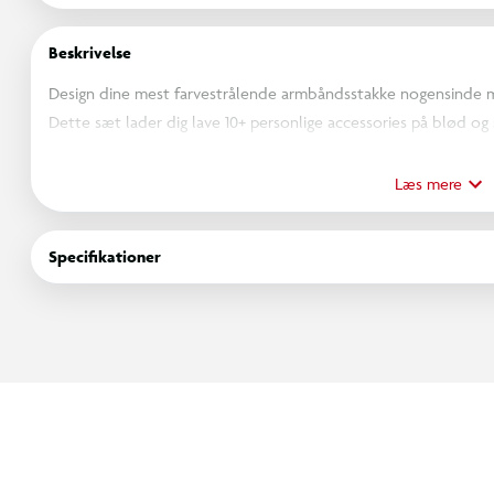
Beskrivelse
Design dine mest farvestrålende armbåndsstakke nogensinde m
Dette sæt lader dig lave 10+ personlige accessories på blød og 
og skiveformede polymer-lerperler, der lægges i lag til dristig
behagelige at have på. Heishi-perler er nærmest skabt til at bli
Læs mere
klare som regnbuer. Forstærk hvert design med bonus alfabetper
for at stave din stil og tilføje lidt ekstra glimmer. Den smarte 
Specifikationer
og din kreativitet rejseklar, så du kan lave smykker derhjemme, 
rammer.