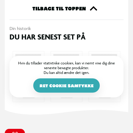
samling:
TILBAGE TIL TOPPEN
1 Jojo’s Crossbody bag
Din historik
4 klassiske Jojo’s
DU HAR SENEST SET PÅ
1 Jojo’s i sjælden farve
1 eksklusiv joTuber Jojo's
Perfekt til både nye og erfarne samlere - og til børn, der vil
Hvis du tillader statistiske cookies, kan vi nemt vise dig dine
seneste besøgte produkter.
lege, bytte og vise deres Jojo’s frem.
Du kan altid ændre det igen.
Derfor er Jojo’s populære:
RET COOKIE SAMTYKKE
Saml, byt og jagt de sjældne
Tag dine Jojo’s med i skole, til venner og events
Bliv en del af Jojo’s universet