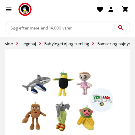
mere end 14.000 varer
Forside
Legetøj
Babylegetøj og tumling
Bamser og tøjdyr