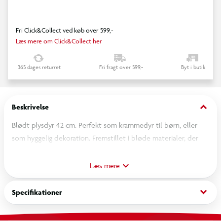
Fri Click&Collect ved køb over 599,-
Læs mere om Click&Collect her
365 dages returret
Fri fragt over 599,-
Byt i butik
keyboard_arrow_down
Beskrivelse
Blødt plysdyr 42 cm. Perfekt som krammedyr til børn, eller
som hyggelig dekoration. Fremstillet i bløde materialer, der
gør det behageligt at holde om og lege med.
Læs mere
OBS! Varen er assorteret, og en bestemt variant kan ikke
garanteres.
keyboard_arrow_down
Specifikationer