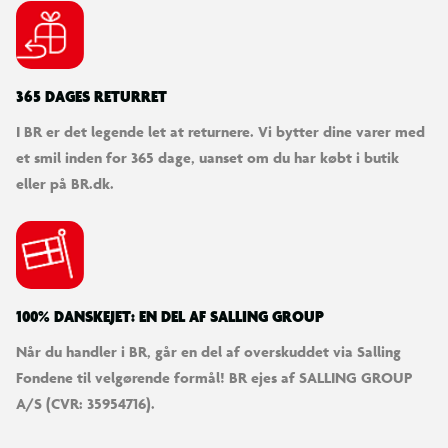
365 DAGES RETURRET
I BR er det legende let at returnere. Vi bytter dine varer med
et smil inden for 365 dage, uanset om du har købt i butik
eller på BR.dk.
100% DANSKEJET: EN DEL AF SALLING GROUP
Når du handler i BR, går en del af overskuddet via Salling
Fondene til velgørende formål! BR ejes af SALLING GROUP
A/S (CVR: 35954716).