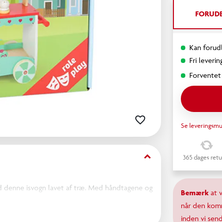
FORUDB
Kan forudb
Fri leverin
Forventet 
Se leveringsmu
keyboard_arrow_down
365 dages retu
 med denne isvogn lavet af træ. Med håndtagene og
Bemærk
at 
de. De mange forskellige slags is trækker
når den komm
inden vi send