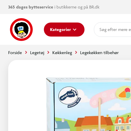
365 dages bytteservice
i butikkerne og på BR.dk
mere e
Kategorier
Forside
Legetøj
Køkkenleg
Legekøkken tilbehør