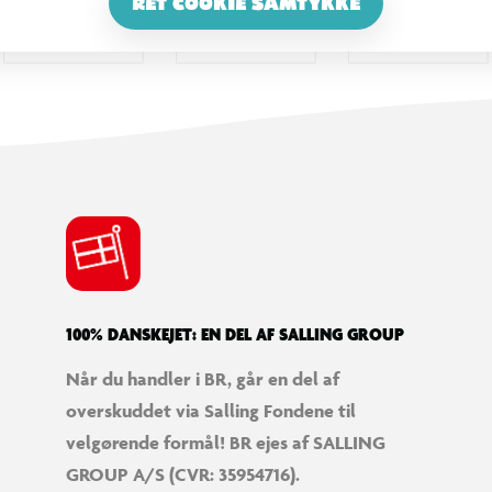
RET COOKIE SAMTYKKE
100% DANSKEJET: EN DEL AF SALLING GROUP
Når du handler i BR, går en del af
overskuddet via Salling Fondene til
velgørende formål! BR ejes af SALLING
GROUP A/S (CVR: 35954716).