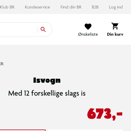
Klub BR
Kundeservice
Find din BR
B2B
Log ind
Ønskeliste
Din kurv
ER
Isvogn
Med 12 forskellige slags is
673,-