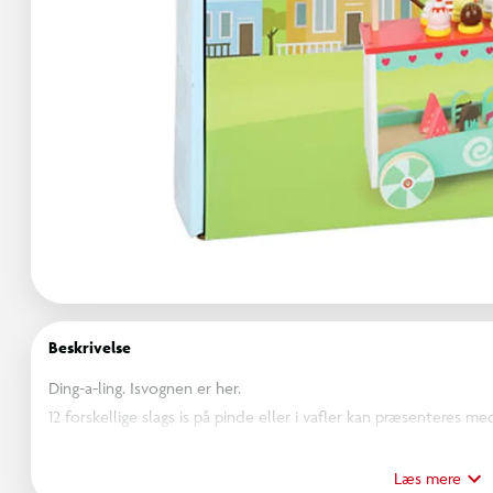
Beskrivelse
Ding-a-ling. Isvognen er her.
12 forskellige slags is på pinde eller i vafler kan præsenteres
fire træhjul kan vognen komfortabelt skubbes til den næste kun
kunderne ind og kan kobles individuelt sammen.
Læs mere