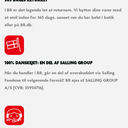
365 DAGES RETURRET
I BR er det legende let at returnere. Vi bytter dine varer med
et smil inden for 365 dage, uanset om du har købt i butik
eller på BR.dk.
100% DANSKEJET: EN DEL AF SALLING GROUP
Når du handler i BR, går en del af overskuddet via Salling
Fondene til velgørende formål! BR ejes af SALLING GROUP
A/S (CVR: 35954716).