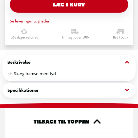
LÆG I KURV
Se leveringsmuligheder
365 dages returret
Fri fragt over 599,-
Byt i butik
keyboard_arrow_down
Beskrivelse
Hr. Skæg bamse med lyd
keyboard_arrow_down
Specifikationer
TILBAGE TIL TOPPEN