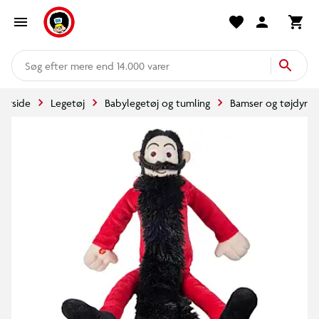
mere end 14.000 varer
Forside
Legetøj
Babylegetøj og tumling
Bamser og tøjdyr