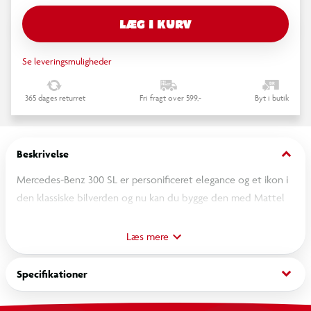
LÆG I KURV
Se leveringsmuligheder
365 dages returret
Fri fragt over 599,-
Byt i butik
keyboard_arrow_down
Beskrivelse
Mercedes-Benz 300 SL er personificeret elegance og et ikon i
den klassiske bilverden og nu kan du bygge den med Mattel
Brick Shop. Dette detaljerede og autentiske sæt i
størrelsesforholdet 1:12 indeholder metaldele. et reservehjul
Læs mere
og bagage. et ark med klistermærker til tilpasning. en metal-
signaturplade samt en eksklusiv metalbil med udstillingskasse.
keyboard_arrow_down
Specifikationer
Mercedes-Benz 300 SL er toppen af billuksus og vil skinne i dit
showroom.