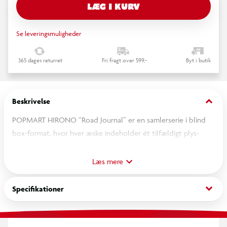
LÆG I KURV
Se leveringsmuligheder
365 dages returret
Fri fragt over 599,-
Byt i butik
keyboard_arrow_down
Beskrivelse
POPMART HIRONO “Road Journal” er en samlerserie i blind
box-format, hvor hver æske indeholder ét tilfældigt plys-
vedhæng fra serien. Produktet er beregnet til samling og
udstilling og kan bruges som taskevedhæng.
Læs mere
OBS! Varen er assorteret, og en bestemt variant kan ikke
keyboard_arrow_down
Specifikationer
garanteres.