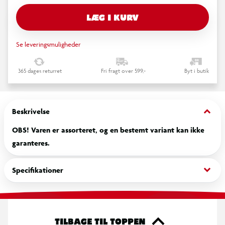
LÆG I KURV
Se leveringsmuligheder
365 dages returret
Fri fragt over 599,-
Byt i butik
keyboard_arrow_down
Beskrivelse
OBS! Varen er assorteret, og en bestemt variant kan ikke
garanteres.
keyboard_arrow_down
Specifikationer
TILBAGE TIL TOPPEN