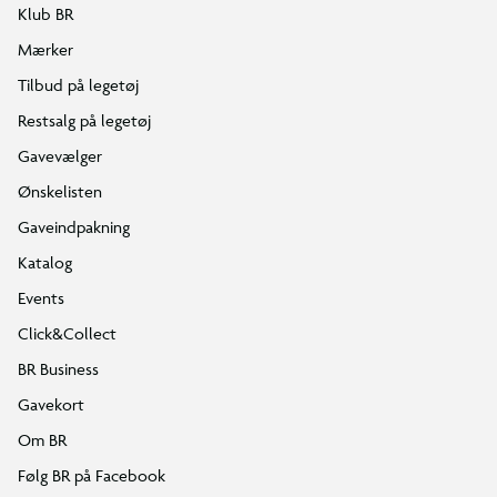
Klub BR
Mærker
Tilbud på legetøj
Restsalg på legetøj
Gavevælger
Ønskelisten
Gaveindpakning
Katalog
Events
Click&Collect
BR Business
Gavekort
Om BR
Følg BR på Facebook