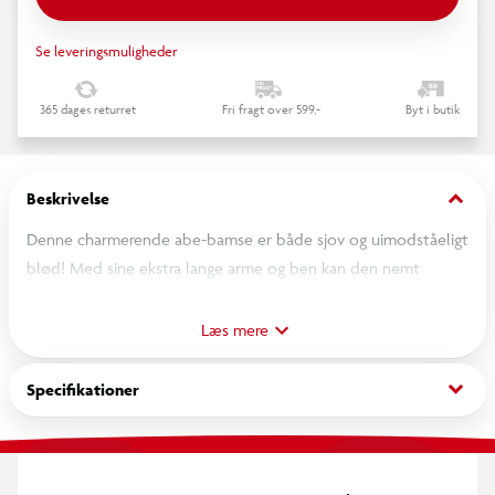
Se leveringsmuligheder
365 dages returret
Fri fragt over 599,-
Byt i butik
keyboard_arrow_down
Beskrivelse
Denne charmerende abe-bamse er både sjov og uimodståeligt
blød! Med sine ekstra lange arme og ben kan den nemt
hænges om skuldrene, vikles rundt om sengen eller bruges til
fantasifuld leg.
Læs mere
Bamsen har et sødt og venligt ansigtsudtryk, bløde hænder
keyboard_arrow_down
Specifikationer
og fødder samt en dejlig, plysset overflade, der gør den
perfekt til kram og hygge.