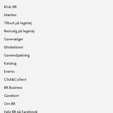
Klub BR
Mærker
Tilbud på legetøj
Restsalg på legetøj
Gavevælger
Ønskelisten
Gaveindpakning
Katalog
Events
Click&Collect
BR Business
Gavekort
Om BR
Følg BR på Facebook