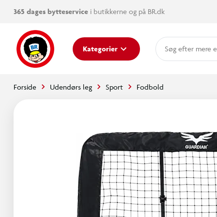
365 dages bytteservice
i butikkerne og på BR.dk
mere e
Kategorier
Forside
Udendørs leg
Sport
Fodbold