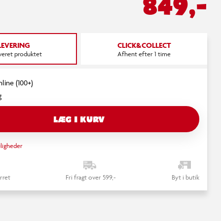
849,-
LEVERING
CLICK&COLLECT
everet produktet
Afhent efter 1 time
nline (100+)
g
LÆG I KURV
ligheder
rret
Fri fragt over 599,-
Byt i butik