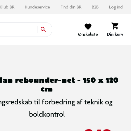
Klub BR
Kundeservice
Find din BR
B2B
Log ind
Ønskeliste
Din kurv
ian rebounder-net - 150 x 120
cm
gsredskab til forbedring af teknik og
boldkontrol