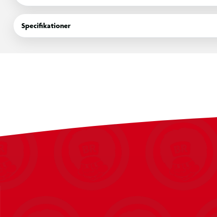
elastiske net sender bolden kontrolleret retur under træning
håndbold og andre boldsportsgrene.
Specifikationer
Specifikationer
Træningsflade på 150 x 120 cm
Kraftig stålramme med stabil konstruktion og en diame
Velegnet til træning af førsteberøringer, afleveringer, 
Kan anvendes til flere boldsportsgrene
Elastisk net i polyethylen (PE) med 1,75 mm trådtykkels
Fastgøres til underlaget med stålpløkker
Samles ved hjælp af medfølgende samlevejledning
Egnet til haven, boldbanen eller andre træningsområde
Totalvægt: 12,1 kg