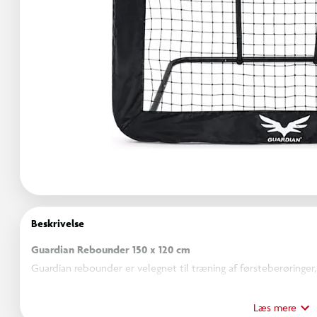
Beskrivelse
Guardian Rebounder 150 x 120 cm
Guardian rebounder er velegnet til træning af førsteberøringer,
Rebounderen måler 150 x 120 cm og den store træningsflade giv
alene og sammen med andre. Den pulverlakerede stålramme bidr
Læs mere