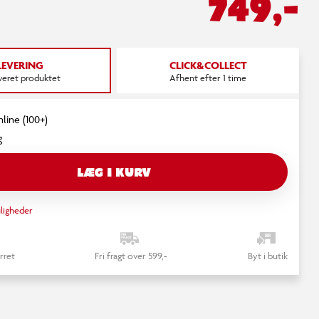
749,-
LEVERING
CLICK&COLLECT
everet produktet
Afhent efter 1 time
nline (100+)
g
LÆG I KURV
ligheder
rret
Fri fragt over 599,-
Byt i butik