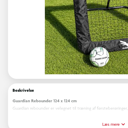
Beskrivelse
Guardian Rebounder 124 x 124 cm
Guardian rebounder er velegnet til træning af førsteberøringer,
Rebounderen måler 124 x 124 cm og den større træningsflade giv
pulverlakerede stålramme bidrager til en stabil konstruktion, 
Læs mere