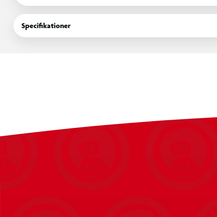
kontrolleret retur under træningen. Rebounderen kan anvende
boldsportsgrene.
Specifikationer
Specifikationer
Træningsflade på 124 x 124 cm
Kraftig stålramme med stabil konstruktion og en diame
Velegnet til træning af førsteberøringer, afleveringer, 
Kan anvendes til flere boldsportsgrene
Elastisk net i polyethylen (PE) med 1,75 mm trådtykkels
Fastgøres til underlaget med stålpløkker
Samles ved hjælp af medfølgende samlevejledning
Egnet til haven, boldbanen eller andre træningsområde
Totalvægt: 11,8 kg