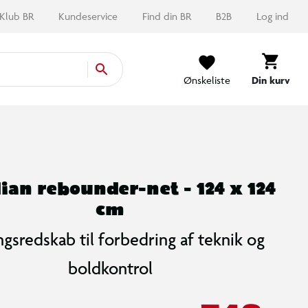
Klub BR
Kundeservice
Find din BR
B2B
Log ind
Ønskeliste
Din kurv
ian rebounder-net - 124 x 124
cm
gsredskab til forbedring af teknik og
boldkontrol