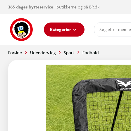
365 dages bytteservice
i butikkerne og på BR.dk
mere e
Kategorier
Forside
Udendørs leg
Sport
Fodbold