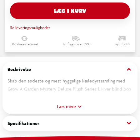
LÆG I KURV
Se leveringsmuligheder
365 dages returret
Fri fragt over 599,-
Byt i butik
keyboard_arrow_down
Beskrivelse
Skab den sødeste og mest hyggelige kæledyrssamling med
Grow A Garden Mystery Deluxe Plush Series 1. Hver blind box
indeholder én overraskelse i form af en ca. 20 cm stor deluxe
plysbamse, inspireret af de ikoniske kæledyr fra spillet Grow A
Læs mere
Garden.
keyboard_arrow_down
Specifikationer
Hvilken får du? Det kan være Bear Bee, Red Fox, Grey Mouse,
Sea Turtle, Mimic Octopus, Polar Bear eller den sjældne