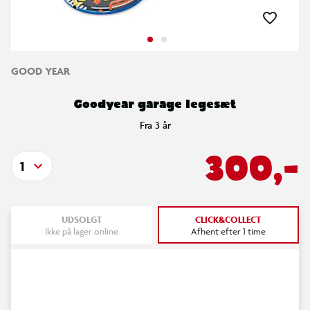
GOOD YEAR
Goodyear garage legesæt
Fra 3 år
300,-
1
UDSOLGT
CLICK&COLLECT
Ikke på lager online
Afhent efter 1 time