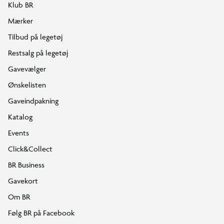
Klub BR
Mærker
Tilbud på legetøj
Restsalg på legetøj
Gavevælger
Ønskelisten
Gaveindpakning
Katalog
Events
Click&Collect
BR Business
Gavekort
Om BR
Følg BR på Facebook