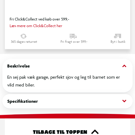
Fri Click&Collect ved køb over 599,-
Læs mere om Click&Collect her
365 dages returret
Fri fragt over 599,-
Byt i butik
keyboard_arrow_down
Beskrivelse
En sej pak væk garage, perfekt sjov og leg til barnet som er
vild med biler.
keyboard_arrow_down
Specifikationer
TILBAGE TIL TOPPEN