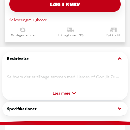
LÆG I KURV
Se leveringsmuligheder
365 dages returret
Fri fragt over 599,-
Byt i butik
keyboard_arrow_down
Beskrivelse
Se hvem der er tilbage sammen med Heroes of Goo Jit Zu –
Sonic the Hedgehog!
Men denne gang er han ikke bare superhurtig og
Læs mere
superstrækbar – han er blevet til Chaos Emerald Sonic!
keyboard_arrow_down
Specifikationer
Chaos Emerald Sonic er sprunget ud af skærmen og direkte
ind i dine hænder!
Han er lige så strækbar som før, men nu gemmer han på en