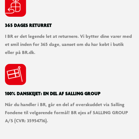
1 x HEROES OF GOO JIT ZU-FIGUR
Alder: 4+
365 DAGES RETURRET
I BR er det legende let at returnere. Vi bytter dine varer med
et smil inden for 365 dage, uanset om du har købt i butik
eller på BR.dk.
100% DANSKEJET: EN DEL AF SALLING GROUP
Når du handler i BR, går en del af overskuddet via Salling
Fondene til velgørende formål! BR ejes af SALLING GROUP
A/S (CVR: 35954716).