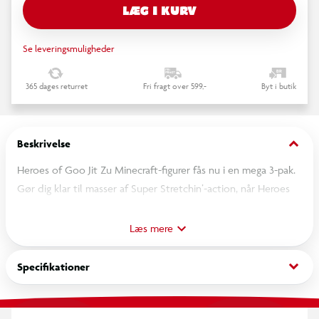
LÆG I KURV
Se leveringsmuligheder
365 dages returret
Fri fragt over 599,-
Byt i butik
keyboard_arrow_down
Beskrivelse
Heroes of Goo Jit Zu Minecraft-figurer fås nu i en mega 3-pak.
Gør dig klar til masser af Super Stretchin’-action, når Heroes
of Goo Jit Zu møder Minecraft. Tre af dit barns yndlingsfigurer
fra Minecraft er blevet en del af Heroes of Goo Jit Zu og er nu
Læs mere
de ultimative, mest bløde og strækbare Minecraft-figurer
nogensinde. Tjek disse strækbare figurer ud – Steve, Creeper
keyboard_arrow_down
Specifikationer
og Enderman samlet i én mega-pak.
Børn kan mase og klemme deres Goo Jit Zu Minecraft-figur for