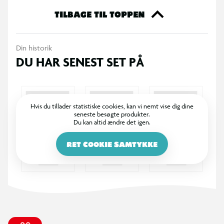
at opdage de skjulte dele inde i det seje goo-materiale. Den
TILBAGE TIL TOPPEN
strækbare krop kan strækkes op til 3 gange sin egen størrelse
og vender derefter tilbage til sin oprindelige form. Oplev en
Din historik
ny, klistret og sjov måde at lege på med disse seje og
DU HAR SENEST SET PÅ
samlervenlige Heroes of Goo Jit Zu Minecraft-strækfigurer.
Indeholder:
3 x Heroes of Goo Jit Zu Minecraft-figurer
Hvis du tillader statistiske cookies, kan vi nemt vise dig dine
seneste besøgte produkter.
Du kan altid ændre det igen.
Alder: 4+
RET COOKIE SAMTYKKE