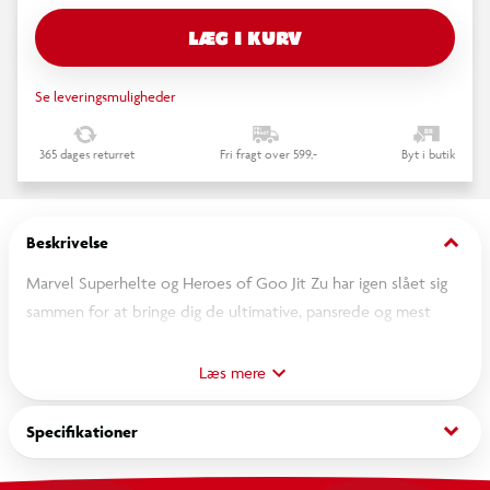
LÆG I KURV
Se leveringsmuligheder
365 dages returret
Fri fragt over 599,-
Byt i butik
keyboard_arrow_down
Beskrivelse
Marvel Superhelte og Heroes of Goo Jit Zu har igen slået sig
sammen for at bringe dig de ultimative, pansrede og mest
strækbare superhelte nogensinde!
Introducerer: Heroes of Goo Jit Zu – INFINITY ARMOR!
Læs mere
Hver Marvel Infinity Armor-superhelt har en unik goo-fyldning
med forskellig tekstur og følelse. Kæmp, leg og beskyt dig
keyboard_arrow_down
Specifikationer
mod fjender, mens du strækker og klemmer disse fantastiske
actionfigurer.