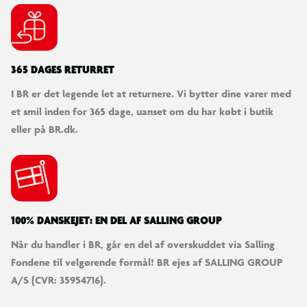
1 x STRÆKBAR LEGETØJSFIGUR – GOO JIT ZU MARVEL
Alder: 4+
365 DAGES RETURRET
OBS! Varen er assorteret, og bestemt variant kan ikke
I BR er det legende let at returnere. Vi bytter dine varer med
garanteres
et smil inden for 365 dage, uanset om du har købt i butik
eller på BR.dk.
100% DANSKEJET: EN DEL AF SALLING GROUP
Når du handler i BR, går en del af overskuddet via Salling
Fondene til velgørende formål! BR ejes af SALLING GROUP
A/S (CVR: 35954716).