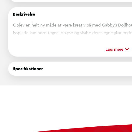
Beskrivelse
Oplev en helt ny måde at være kreativ på med Gabby’s Doll
lysplade kan børn tegne. oplyse og skabe deres egne glødende 
venner fra Gabby’s Dollhouse. De medfølgende seks storyboar
og lave små. bevægende tegninger – næsten som en rigtig anim
Læs mere
Glow Pad’en er perfekt til børn. der elsker at tegne. fortælle h
Specifikationer
hjælper samtidig med at styrke kreativitet. finmotorik og fant
overalt. og lad Gabby-universet skinne på en helt ny måde!