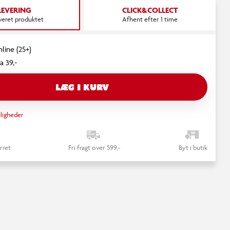
LEVERING
CLICK&COLLECT
everet produktet
Afhent efter 1 time
nline (25+)
a 39,-
LÆG I KURV
ligheder
rret
Fri fragt over 599,-
Byt i butik