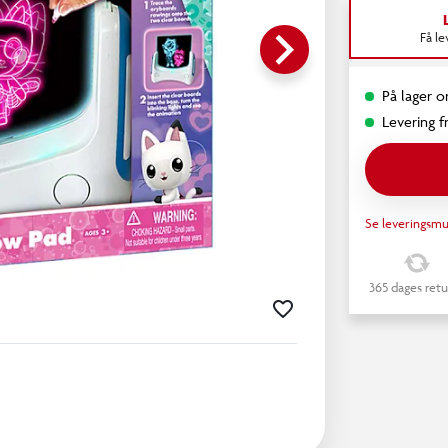
keyboard_arrow_right
Få l
På lager o
Levering fr
Se leveringsmu
365 dages retu