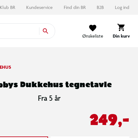
Klub BR
Kundeservice
Find din BR
B2B
Log ind
Ønskeliste
Din kurv
EHUS
bbys Dukkehus tegnetavle
Fra 5 år
249,-