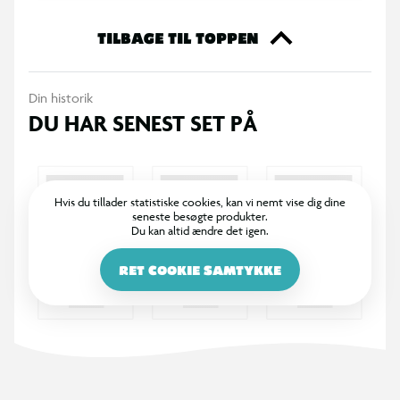
Vælg mellem forskellige designs:
Havkat i havuniverset
TILBAGE TIL TOPPEN
Gabby i poolen
Din historik
DU HAR SENEST SET PÅ
Gabby med sine venner
Gabby-karaktererne i den eventyrlige have
Hvis du tillader statistiske cookies, kan vi nemt vise dig dine
seneste besøgte produkter.
Du kan altid ændre det igen.
Perfekt til aktiv leg, hvor børn kan kaste, trille og sparke, mens
fantasien får frit spil i selskab med deres yndlingsfigurer.
RET COOKIE SAMTYKKE