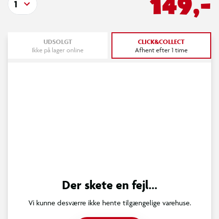
149,-
1
UDSOLGT
CLICK&COLLECT
Ikke på lager online
Afhent efter 1 time
Der skete en fejl...
Vi kunne desværre ikke hente tilgængelige varehuse.