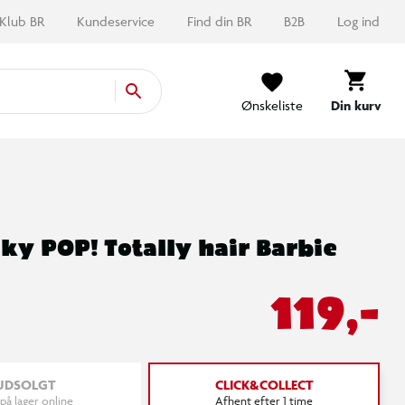
Klub BR
Kundeservice
Find din BR
B2B
Log ind
Ønskeliste
Din kurv
ky POP! Totally hair Barbie
119,-
UDSOLGT
CLICK&COLLECT
 på lager online
Afhent efter 1 time