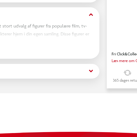
keyboard_arrow_down
stort udvalg af figurer fra populære film, tv-
terer hjem i din egen samling. Disse figurer er
dem frem i dit hjem eller på dit kontor, vil de
gurer fra Star Wars, Marvel, The Office eller
Fri Click&Colle
muligheden for at tilføje noget ekstra til din
Læs mere om C
keyboard_arrow_down
365 dages retu