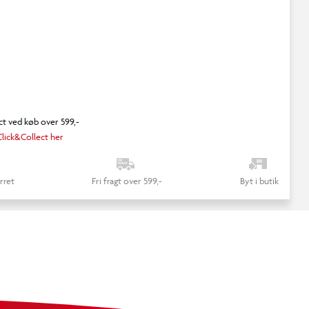
ct ved køb over 599,-
lick&Collect her
rret
Fri fragt over 599,-
Byt i butik