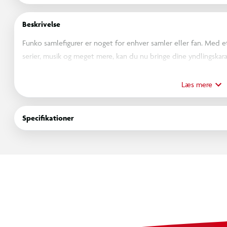
Beskrivelse
Funko samlefigurer er noget for enhver samler eller fan. Med et 
serier, musik og meget mere, kan du nu bringe dine yndlingskarak
designet med opmærksomhed på detaljer. Uanset om du vil vise 
helt sikkert skabe opmærksomhed. Så uanset om du samler på fi
Læs mere
noget helt andet, så har Funko noget for dig. Så gå ikke glip af 
samling eller til at give den perfekte gave til en ven.
Specifikationer