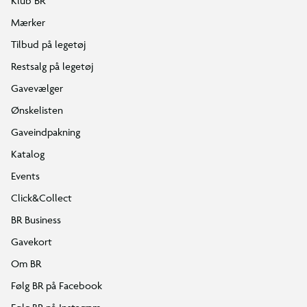
Klub BR
Mærker
Tilbud på legetøj
Restsalg på legetøj
Gavevælger
Ønskelisten
Gaveindpakning
Katalog
Events
Click&Collect
BR Business
Gavekort
Om BR
Følg BR på Facebook