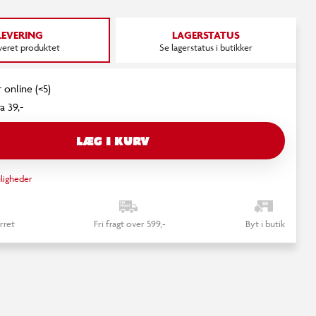
LEVERING
LAGERSTATUS
everet produktet
Se lagerstatus i butikker
 online (<5)
a 39,-
LÆG I KURV
ligheder
rret
Fri fragt over 599,-
Byt i butik