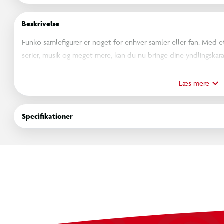
Beskrivelse
Funko samlefigurer er noget for enhver samler eller fan. Med et 
serier, musik og meget mere, kan du nu bringe dine yndlingskarak
designet med opmærksomhed på detaljer. Uanset om du vil vise 
helt sikkert skabe opmærksomhed. Så uanset om du samler på fi
Læs mere
noget helt andet, så har Funko noget for dig. Så gå ikke glip af 
samling eller til at give den perfekte gave til en ven. Køb dine 
Specifikationer
store samlerfamilie!