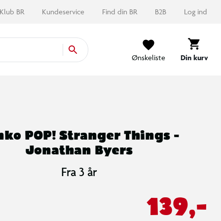
Klub BR
Kundeservice
Find din BR
B2B
Log ind
Ønskeliste
Din kurv
nko POP! Stranger Things -
Jonathan Byers
Fra 3 år
139,-