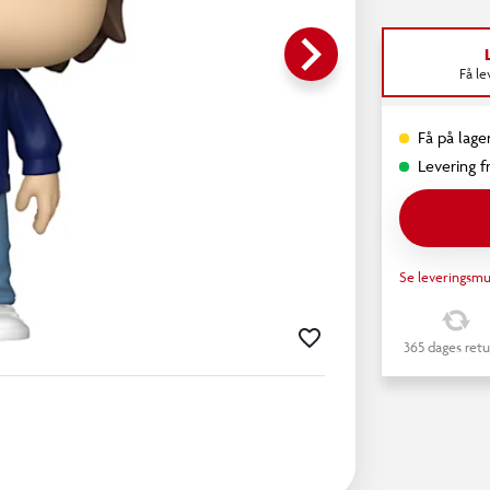
keyboard_arrow_right
Få l
Få på lager
Levering fr
Se leveringsmu
365 dages retu