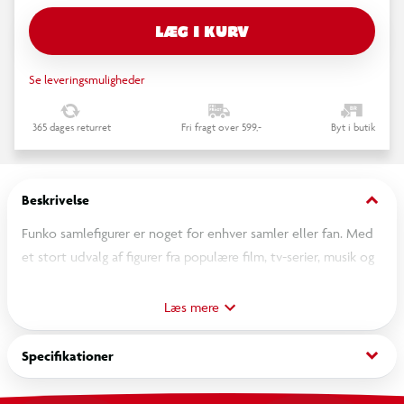
LÆG I KURV
Se leveringsmuligheder
365 dages returret
Fri fragt over 599,-
Byt i butik
keyboard_arrow_down
Beskrivelse
Funko samlefigurer er noget for enhver samler eller fan. Med
et stort udvalg af figurer fra populære film, tv-serier, musik og
meget mere, kan du nu bringe dine yndlingskarakterer hjem i
din egen samling. Disse figurer er designet med
Læs mere
opmærksomhed på detaljer. Uanset om du vil vise dem frem i
dit hjem eller på dit kontor, vil de helt sikkert skabe
keyboard_arrow_down
Specifikationer
opmærksomhed. Så uanset om du samler på figurer fra Star
Wars, Marvel, The Office eller noget helt andet, så har Funko