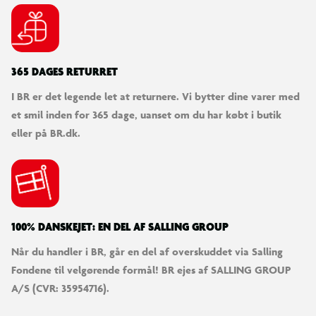
365 DAGES RETURRET
I BR er det legende let at returnere. Vi bytter dine varer med
et smil inden for 365 dage, uanset om du har købt i butik
eller på BR.dk.
100% DANSKEJET: EN DEL AF SALLING GROUP
Når du handler i BR, går en del af overskuddet via Salling
Fondene til velgørende formål! BR ejes af SALLING GROUP
A/S (CVR: 35954716).