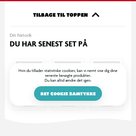
noget for dig. Så gå ikke glip af muligheden for at tilføje noget
ekstra til din samling eller til at give den perfekte gave til en
TILBAGE TIL TOPPEN
ven. Køb dine Funko samlefigurer i dag og bliv en del af den
store samlerfamilie.
Din historik
DU HAR SENEST SET PÅ
OBS! Varen er assorteret, og en bestemt variant kan ikke
garanteres.
Hvis du tillader statistiske cookies, kan vi nemt vise dig dine
seneste besøgte produkter.
Du kan altid ændre det igen.
RET COOKIE SAMTYKKE