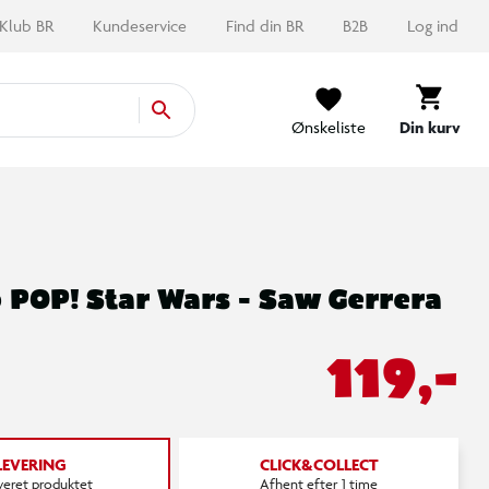
Klub BR
Kundeservice
Find din BR
B2B
Log ind
Ønskeliste
Din kurv
 POP! Star Wars - Saw Gerrera
119,-
LEVERING
CLICK&COLLECT
everet produktet
Afhent efter 1 time