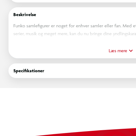
Beskrivelse
Funko samlefigurer er noget for enhver samler eller fan. Med et 
serier, musik og meget mere, kan du nu bringe dine yndlingskarak
designet med opmærksomhed på detaljer. Uanset om du vil vise 
helt sikkert skabe opmærksomhed. Så uanset om du samler på fi
Læs mere
noget helt andet, så har Funko noget for dig. Så gå ikke glip af 
samling eller til at give den perfekte gave til en ven. Køb dine 
Specifikationer
store samlerfamilie.