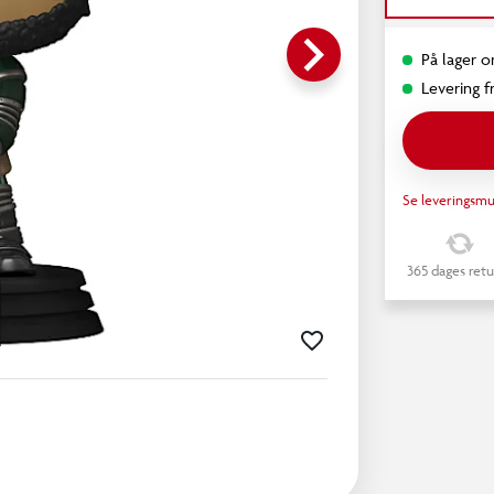
keyboard_arrow_right
På lager on
Levering fr
Se leveringsmu
365 dages retu