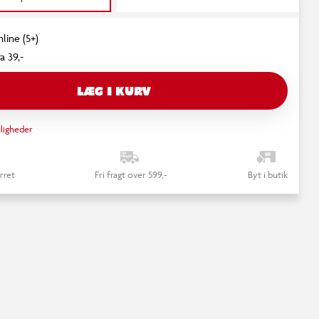
line (5+)
a 39,-
LÆG I KURV
ligheder
rret
Fri fragt over 599,-
Byt i butik