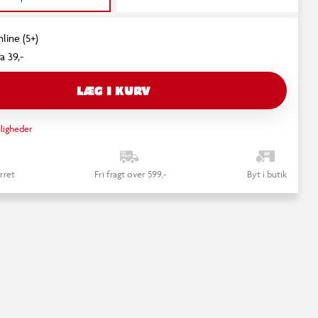
line (5+)
a 39,-
LÆG I KURV
ligheder
rret
Fri fragt over 599,-
Byt i butik