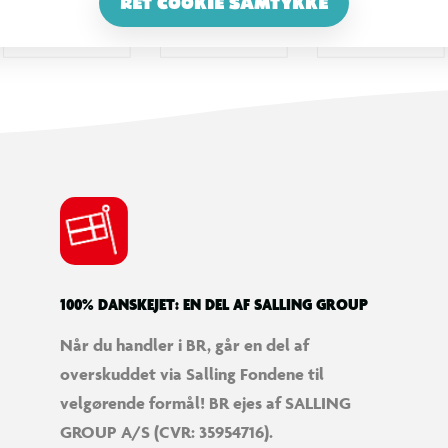
RET COOKIE SAMTYKKE
100% DANSKEJET: EN DEL AF SALLING GROUP
Når du handler i BR, går en del af
overskuddet via Salling Fondene til
velgørende formål! BR ejes af SALLING
GROUP A/S (CVR: 35954716).