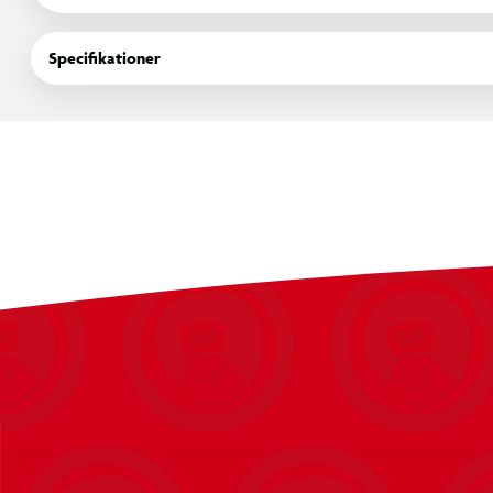
noget helt andet, så har Funko noget for dig. Så gå ikke glip af 
samling - eller giv den perfekte gave til en, du holder af. Køb d
Specifikationer
den store samlerfamilie.