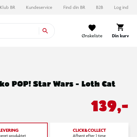
Klub BR
Kundeservice
Find din BR
B2B
Log ind
Ønskeliste
Din kurv
o POP! Star Wars - Loth Cat
139,-
LEVERING
CLICK&COLLECT
everet produktet
Afhent efter 1 time