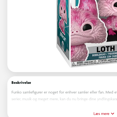
Beskrivelse
Funko samlefigurer er noget for enhver samler eller fan. Med et 
serier, musik og meget mere, kan du nu bringe dine yndlingskarak
designet med opmærksomhed på detaljer. Uanset om du vil vise 
helt sikkert skabe opmærksomhed. Så uanset om du samler på fi
Læs mere